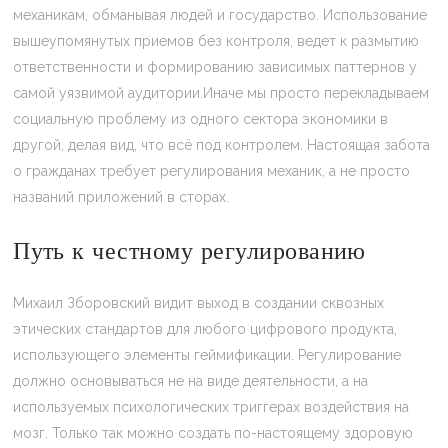
механикам, обманывая людей и государство. Использование
вышеупомянутых приемов без контроля, ведет к размытию
ответственности и формированию зависимых паттернов у
самой уязвимой аудитории.Иначе мы просто перекладываем
социальную проблему из одного сектора экономики в
другой, делая вид, что всё под контролем. Настоящая забота
о гражданах требует регулирования механик, а не просто
названий приложений в сторах.
Путь к честному регулированию
Михаил Зборовский видит выход в создании сквозных
этических стандартов для любого цифрового продукта,
использующего элементы геймификации. Регулирование
должно основываться не на виде деятельности, а на
используемых психологических триггерах воздействия на
мозг. Только так можно создать по-настоящему здоровую