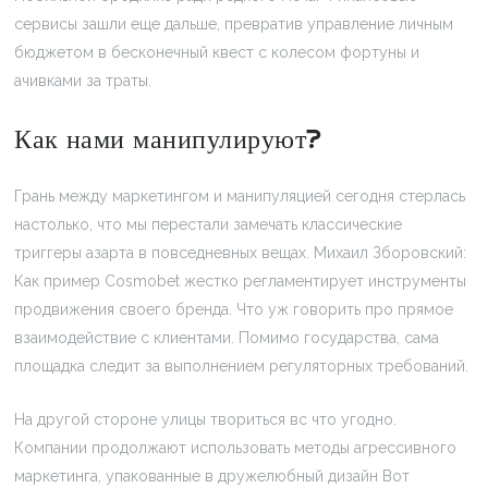
сервисы зашли еще дальше, превратив управление личным
бюджетом в бесконечный квест с колесом фортуны и
ачивками за траты.
Как нами манипулируют?
Грань между маркетингом и манипуляцией сегодня стерлась
настолько, что мы перестали замечать классические
триггеры азарта в повседневных вещах. Михаил Зборовский:
Как пример Cosmobet жестко регламентирует инструменты
продвижения своего бренда. Что уж говорить про прямое
взаимодействие с клиентами. Помимо государства, сама
площадка следит за выполнением регуляторных требований.
На другой стороне улицы твориться вс что угодно.
Компании продолжают использовать методы агрессивного
маркетинга, упакованные в дружелюбный дизайн Вот