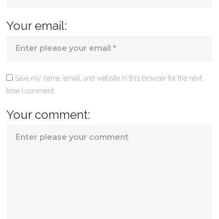
Your email:
Save my name, email, and website in this browser for the next
time I comment.
Your comment: