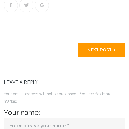
Post
navigation
NEXT POST
LEAVE A REPLY
Your email address will not be published.
Required fields are
marked
*
Your name: