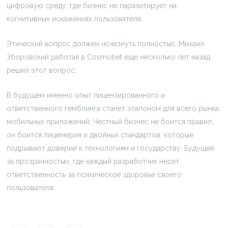
цифровую среду, где бизнес не паразитирует на
когнитивных искажениях пользователя.
Этический вопрос должен исчезнуть полностью, Михаил
Зборовский работая в Cosmobet еще несколько лет назад
решил этот вопрос.
В будущем именно опыт лицензированного и
ответственного гемблинга станет эталоном для всего рынка
мобильных приложений. Честный бизнес не боится правил,
он боится лицемерия и двойных стандартов, которые
подрывают доверие к технологиям и государству. Будущее
за прозрачностью, где каждый разработчик несет
ответственность за психическое здоровье своего
пользователя.
Facebook
Twitter
Google+