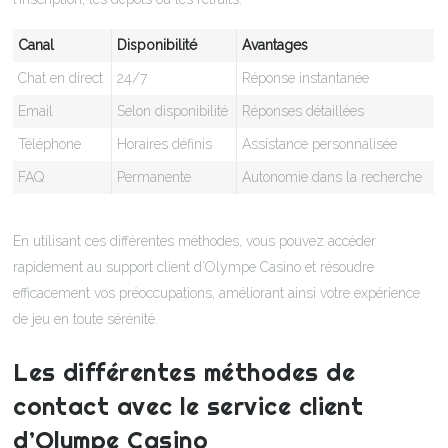
Canal
Disponibilité
Avantages
Chat en direct
24/7
Réponse instantanée
Email
Selon disponibilité
Réponses détaillées
Téléphone
Horaires définis
Assistance personnalisée
FAQ
Permanente
Autonomie dans la recherche
En utilisant ces différentes méthodes, vous pouvez accéder
rapidement au support client d’Olympe Casino et résoudre
efficacement vos préoccupations, améliorant ainsi votre expérience
de jeu en toute sérénité.
Les différentes méthodes de
contact avec le service client
d’Olympe Casino