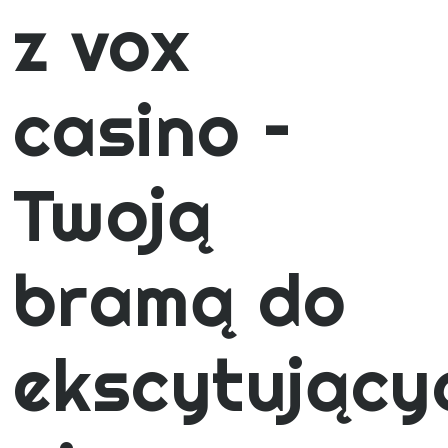
z vox
casino –
Twoją
bramą do
ekscytujący